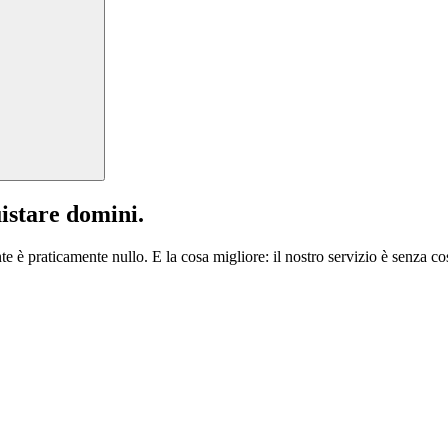
istare domini.
te è praticamente nullo. E la cosa migliore: il nostro servizio è senza cos