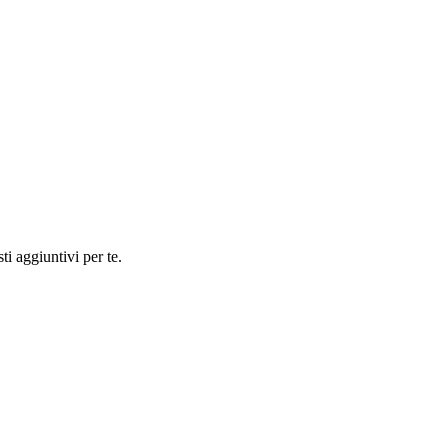
ti aggiuntivi per te.